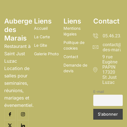
Auberge
Liens
Liens
Contact
des
Accueil
Mentions
légales
05.46.23.99
Marais
La Carte
Politque de
contact@au
Le Gîte
Restaurant à
cookies
des-marais.
Saint Just
Galerie Photo
Contact
9 rue
Luzac
Eugène
Demande de
PAPIN
Location de
devis
17320
salles pour
St Just
Luzac
seminaires,
réunions,
E-mail
mariages et
évenementiel.